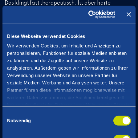
Das klingt fast therapeutisch. Ist aber harte
Transformationsarbeit.
Hypothese #4: Wir sehen
Diese Webseite verwendet Cookies
unterschiedliche Reifegrade
Wir verwenden Cookies, um Inhalte und Anzeigen zu
personalisieren, Funktionen für soziale Medien anbieten
und Geschwindigkeiten
zu können und die Zugriffe auf unsere Website zu
analysieren. Außerdem geben wir Informationen zu Ihrer
gleichzeitig
Verwendung unserer Website an unsere Partner für
soziale Medien, Werbung und Analysen weiter. Unsere
Partner führen diese Informationen möglicherweise mit
weiteren Daten zusammen, die Sie ihnen bereitgestellt
haben oder die sie im Rahmen Ihrer Nutzung der Dienste
gesammelt haben.
Einwilligungsauswahl
Notwendig