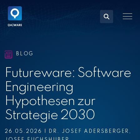
Skip
to
the
Togg
main
Men
content.
BLOG
Futureware: Software
Engineering
Hypothesen zur
Strategie 2030
26.05.2026
|
DR. JOSEF ADERSBERGER
,