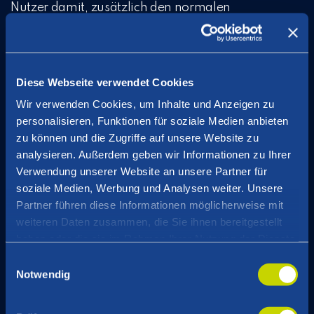
Nutzer damit, zusätzlich den normalen
Arbeitsspeicher des Rechners einzubinden und
immer nur die gerade benötigten Daten in den
GPU-Speicher zu laden. Das funktioniert zwar
Diese Webseite verwendet Cookies
grundsätzlich, kostet aber massiv Leistung.
Wir verwenden Cookies, um Inhalte und Anzeigen zu
Dennoch gilt oft: Lieber langsam als gar nicht.
personalisieren, Funktionen für soziale Medien anbieten
zu können und die Zugriffe auf unsere Website zu
Eine Sonderstellung nimmt auch hier die
RTX
analysieren. Außerdem geben wir Informationen zu Ihrer
6000
ein, die mit 96 GB RAM ausgestattet ist.
Verwendung unserer Website an unsere Partner für
Ursprünglich wurde diese Reihe eher für
soziale Medien, Werbung und Analysen weiter. Unsere
professionelle Grafik- und Designanwendungen
Partner führen diese Informationen möglicherweise mit
konzipiert, sie eignet sich aber ebenso gut für KI-
weiteren Daten zusammen, die Sie ihnen bereitgestellt
Workloads. Der Preis ist allerdings auch
haben oder die sie im Rahmen Ihrer Nutzung der Dienste
gesammelt haben.
entsprechend hoch: Rund 10.000 Euro muss man
Einwilligungsauswahl
Notwendig
dafür einplanen.