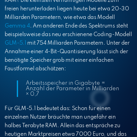
RAM? Die kleinsten vernünftigen Modelle zum
freien herunterladen liegen heute bei etwa 20-30
Milliarden Parametern, wie etwa das Modell
Gemma 4
. Am anderen Ende des Spektrums steht
beispielsweise das neu erschienene Coding-Modell
GLM-5.1
mit 754 Milliarden Parametern. Unter der
Annahme einer 4-Bit-Quantisierung lässt sich der
benötigte Speicher grob mit einer einfachen
Faustformel abschätzen:
Arbeitsspeicher in Gigabyte =
Anzahl der Parameter in Milliarden
× 0,7
Für GLM-5.1 bedeutet das: Schon für einen
einzelnen Nutzer bräuchte man ungefähr ein
halbes Terabyte RAM. Allein das entspräche zu
heutigen Marktpreisen etwa 7000 Euro, und das