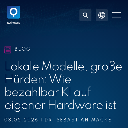
Skip
to
the
Togg
main
Men
content.
BLOG
Lokale Modelle, große
Hürden: Wie
bezahlbar KI auf
eigener Hardware ist
08.05.2026
|
DR. SEBASTIAN MACKE