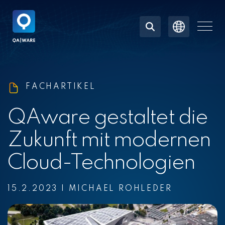
Skip
to
the
Togg
main
Men
content.
FACHARTIKEL
QAware gestaltet die
Zukunft mit modernen
Cloud-Technologien
15.2.2023
|
MICHAEL ROHLEDER