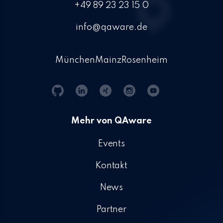
+49 89 23 23 15 0
info@qaware.de
München
Mainz
Rosenheim
Git
Linkedin
Xing
Instagram
YouTube
Hub
Mehr von QAware
Events
Kontakt
News
Partner