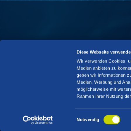
Diese Webseite verwende
QAware GmbH
More ab
Wir verwenden Cookies, um
+49 89 23 23 15 0
Events
Medien anbieten zu können
geben wir Informationen z
info@qaware.de
Contact
Medien, Werbung und Analy
möglicherweise mit weiter
Munich
Mainz
Rosenheim
Rahmen Ihrer Nutzung der
Git
Linkedin
Xing
Instagram
YouTube
Einwilligungsauswahl
Hub
Notwendig