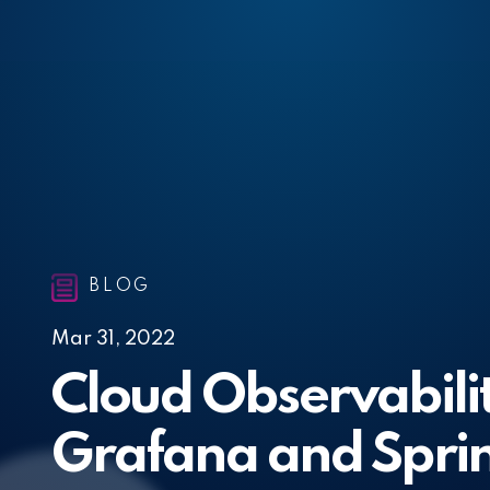
Sabine Lange
Nicole Lontzek
BLOG
Mar 31, 2022
Cloud Observabili
Grafana and Spri