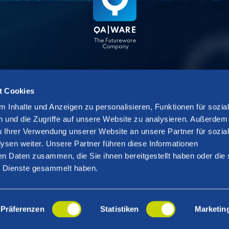
t Cookies
out QAware
Legal
 Inhalte und Anzeigen zu personalisieren, Funktionen für sozia
Partners
Sitemap
 und die Zugriffe auf unsere Website zu analysieren. Außerdem
u Ihrer Verwendung unserer Website an unsere Partner für sozia
Content
Imprint
sen weiter. Unsere Partner führen diese Informationen
Privacy
en Daten zusammen, die Sie ihnen bereitgestellt haben oder die 
 Dienste gesammelt haben.
Präferenzen
Statistiken
Marketin