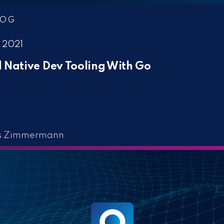
LOG
, 2021
 Native Dev Tooling With Go
s Zimmermann