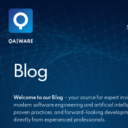
Skip
to
the
main
content.
Blog
NEWS
PODCASTS
“What make
AI in the Ins
a Great Plac
World: Trans
Welcome to our Blog
– your source for expert ins
Work®?” – In
Proof of Conc
modern software engineering and artificial intelli
with Rahel G
Production
proven practices, and forward-looking develop
Melina Peter
directly from experienced professionals.