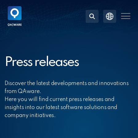
Skip
to
the
Togg
main
Men
content.
Press releases
Discover the latest developments and innovations
from QAware.
Here you will find current press releases and
insights into our latest software solutions and
company initiatives.