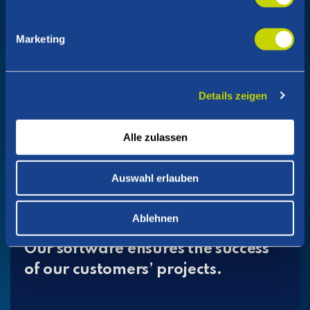
NEWS
Marketing
For the second year in a row:
QAware is the Most Wanted
Details zeigen
Employer of 2026
Alle zulassen
Sabine Lange
Auswahl erlauben
NEWS
Ablehnen
Our software ensures the success
of our customers’ projects.