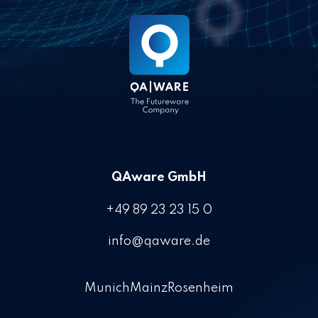
QAware GmbH
+49 89 23 23 15 0
info@qaware.de
Munich
Mainz
Rosenheim