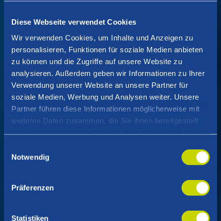
QAware is supporting the
Diese Webseite verwendet Cookies
IDEAchallenge 2026 as a sponsor
Wir verwenden Cookies, um Inhalte und Anzeigen zu
personalisieren, Funktionen für soziale Medien anbieten
and jury member
zu können und die Zugriffe auf unsere Website zu
analysieren. Außerdem geben wir Informationen zu Ihrer
QAware GmbH
Verwendung unserer Website an unsere Partner für
soziale Medien, Werbung und Analysen weiter. Unsere
Partner führen diese Informationen möglicherweise mit
NEWS
weiteren Daten zusammen, die Sie ihnen bereitgestellt
haben oder die sie im Rahmen Ihrer Nutzung der Dienste
QAware will support the
gesammelt haben.
Einwilligungsauswahl
Notwendig
Rosenheim Computer Science
Award in the coming years
Präferenzen
QAware GmbH
Statistiken